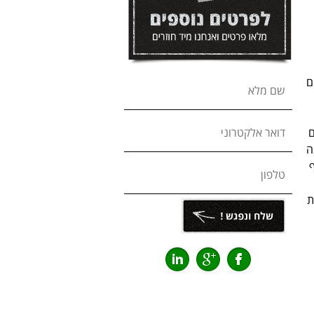
ם
שם מלא
ם
דואר אלקטרוני
ה
טלפון
ת