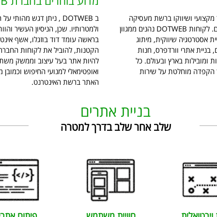
מדוע בוחרים בחברת DOTWEB בניית אתרים?
 מקצועי ושיווקו ברשת מעסיקה
ב DOTWEB , ניתן דגש מה
DOTWEB בשורותיה את מיטב המומחים בתחום. לקוחות DOTWEB נהנים ממגוון
יית אסטרטגיה שיווקית, מיתוג
בראשה עומד דוד בוזגלו, אשף אינט
בניית אתרי וורדפרס, חנות
הקטנות, להוביל את לקוחות החברה 
ת ומובילות בארץ ובעולם. כל
להיות אתר בעל עיצוב וממשק משתמש
ך הקפדה מוחלטת על שירות
ואופטימאלי למנועי החיפוש וכמובן
האתר ברשת האינטרנט.
בניית אתרים
שלב אחר שלב בדרך למטרה
וירטואלית
חוויית משתמש
פיתוח אתרי