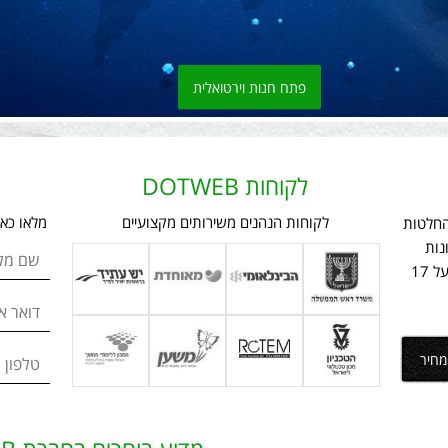
פתח חנות וירטואלית
לקוחות DOTWEB
לקוחות הנהנים משירותים מקצועיים
מלאו כא
ת ההחלטות
נות
שם מל
אינטרנט מתקדמים וחדישים ומביא נסיון של מעל 17
דואר א
חיר
טלפון