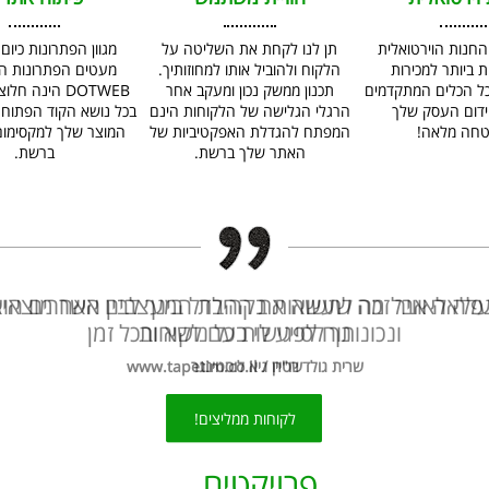
SE – החנות הוירטואלית
תן לנו לקחת את השליטה על
מגוון הפתרונות כיום
 ביותר למכירות
הלקוח ולהוביל אותו למחוזותיך.
מעטים הפתרונות המ
כל הכלים המתקדמים
תכנון ממשק נכון ומעקב אחר
DOTWEB הינה ח
ידום העסק שלך
הרגלי הגלישה של הלקוחות הינם
בכל נושא הקוד הפתוח 
חה מלאה!
המפתח להגדלת האפקטיביות של
המוצר שלך למקסימום
האתר שלך ברשת.
ברשת.
ה לאוויר זכה לתשואות בקהילת המעצבים אשר מוצאים 
נוח לפגישות עם לקוחות
שרית גולדשטיין /
www.tapetim.co.il
www.home-designer.co.il
לקוחות ממליצים!
פרויקטים