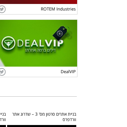
ROTEM Industries
DealVIP
לצפייה בפרויקט
DealVIP
בניית אתרים סרטון מס' 4 – בניית חנות
בניית אתרים סרטון מס' 3 – שדרוג אתר
וורדפרס
וורדפרס
וורד