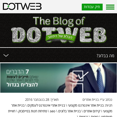
תיק עבודות
?מה בבלוג
נכתב ע״י:
בניית אתרים
תאריך:
28 בנובמבר 2016
תגיות:
בניית אתר אינטרנט מקצועי
\
בניית אתרי אינטרנט לעסקים
\
בניית אתר
מקצועי
\
קידום אתרים
\
בניית אתר בלוגים
\
seo
\
פתיחת חנות בפייסבוק
\
חוויית
משתמש
\
טיפים
\
נגישות
\