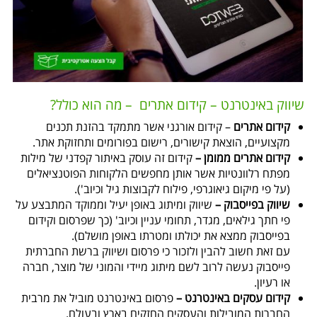
שיווק באינטרנט – קידום אתרים – מה הוא כולל?
קידום אתרים
– קידום אורגני אשר מתמקד בהזנת תכנים
מקצועיים, הוצאת קישורים, רישום בפורומים ותחזוקת אתר.
קידום אתרים ממומן –
קידום זה עוסק באיתור קפדני של מילות
מפתח רלוונטיות אשר אותן מחפשים הלקוחות הפוטנציאלים
(על פי מיקום גיאוגרפי, פילוח לקבוצות גיל וכיוב').
שיווק בפייסבוק –
שיווק ומיתוג באופן יעיל וממוקד המתבצע על
פי חתך גילאים, מגדר, תחומי עניין וכיוב' (כך שפרסום וקידום
בפייסבוק ממצא את יכולתו ומטרתו באופן מושלם).
עם זאת חשוב להבין ולזכור כי פרסום ושיווק ברשת החברתית
פייסבוק נעשה לרוב לשם מיתוג מיידי והמוני של מוצר, חברה
או רעיון.
קידום עסקים באינטרנט –
פרסום באינטרנט מוביל את מרבית
החברות המובילות והעסקים החזקים בארץ ובעולם.