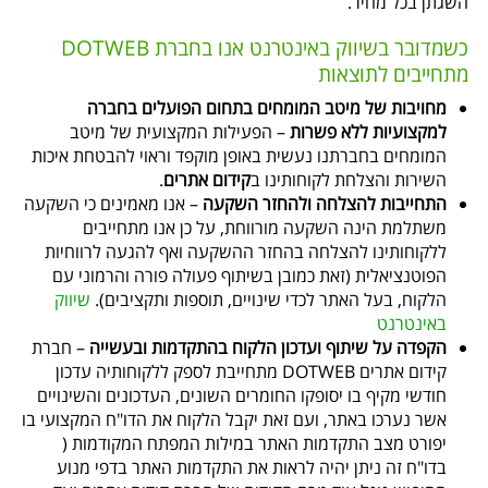
השגתן בכל מחיר.
כשמדובר בשיווק באינטרנט אנו בחברת DOTWEB
מתחייבים לתוצאות
מחויבות של מיטב המומחים בתחום הפועלים בחברה
למקצועיות ללא פשרות
– הפעילות המקצועית של מיטב
המומחים בחברתנו נעשית באופן מוקפד וראוי להבטחת איכות
השירות והצלחת לקוחותינו ב
קידום אתרים
.
התחייבות להצלחה ולהחזר השקעה
– אנו מאמינים כי השקעה
משתלמת הינה השקעה מורווחת, על כן אנו מתחייבים
ללקוחותינו להצלחה בהחזר ההשקעה ואף להגעה לרווחיות
הפוטנציאלית (זאת כמובן בשיתוף פעולה פורה והרמוני עם
הלקוח, בעל האתר לכדי שינויים, תוספות ותקציבים).
שיווק
באינטרנט
הקפדה על שיתוף ועדכון הלקוח בהתקדמות ובעשייה
– חברת
קידום אתרים DOTWEB מתחייבת לספק ללקוחותיה עדכון
חודשי מקיף בו יסופקו החומרים השונים, העדכונים והשינויים
אשר נערכו באתר, ועם זאת יקבל הלקוח את הדו"ח המקצועי בו
יפורט מצב התקדמות האתר במילות המפתח המקודמות (
בדו"ח זה ניתן יהיה לראות את התקדמות האתר בדפי מנוע