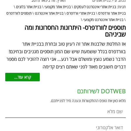
נכתב ע״י:
בניית אתרים
תאריך:
16 בינואר 2015
תגיות:
בניית אתרי אינטרנט לעסקים
\
בניית אתר מקצועי
\
בניית אתר בלוגים
\
בניית אתר וורדפרס
\
בניית אתרי וורדפרס
\
בניית אתר אינטרנט
\
תוספים לוורדפרס
\
בניית אתר אינטרנט מקצועי
\
תוספים לוורדפרס- היתרונות החסרונות ומה
שביניהם
אז החלטת שלבנות אתר זה רעיון טוב ובחרת בבניית אתר
בוורדפרס בגלל ששמעת שיש שם המון תוספים מגניבים ובחינם!
הדבר נשמע נוצץ ומושלם אבל רגע… אני רוצה להזכיר לכם מספר
דברים חשובים מאוד לפני שאתם רצים קדימה
קרא עוד...
DOTWEB לשירותכם
מלאו כאן את טופס ההתקשרות ונענה מיד לפנייתכם.
שם מלא
דואר אלקטרוני