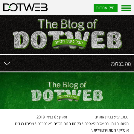
תיק עבודות
?מה בבלוג
נכתב ע״י:
בניית אתרים
תאריך:
8 במאי 2019
תגיות:
חנות וירטואלית לאופנה
\
הקמת חנות בגדים באינטרנט
\
מכירת בגדים
אונליין
\
חנות וירטואלית
\