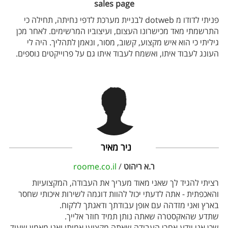
sales page
פניתי לדודו מ dotweb לבניית מערכת לדפי נחיתה, תחילה כי
התרשמתי מאד מכישרונו העצום, ועיצוביו המרשימים. לאחר מכן
גיליתי כי הוא איש מקצוע, קשוב, מסור, ונאמן לתהליך. היה לי
העונג לעבוד איתו, ואשמח לעבוד איתו גם על פרוייקטים נוספים.
ניר מאיר
ר.א ריהוט
/
roome.co.il
רציתי להגיד לך שאני מאוד מעריך את העבודה, המקצועיות
והאכפתית - אתה לדעתי יכול להוות דוגמה לשירות איכותי שחסר
בארץ ואני מזדהה עם אופן עבודתך ודאגתך ללקוח.
שתדע שהאקסטרה שאתה נותן תמיד חוזר אלייך.
שכן אני יודע אחרי העבודה שאתה מקצוען אמיתי ואני מאמין שעוד