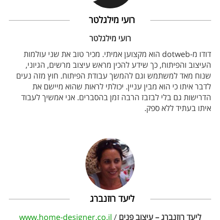
רועי מילגלטר
רועי מילגלטר
דודו מ-dotweb הוא מקצוען אמיתי. מכיר טוב את שני עולמות
העיצוב והפיתוח, כך שידע להכין מראש עיצוב מרשים, הגיוני,
שנוח מאד למשתמש וגם להמשך עבודת הפיתוח. חוץ מזה נעים
לדבר איתו כי הוא מבין עניין. יכולתי לראות שהוא מיישם את
הדרישות גם בלי לבזבז הרבה זמן בהסברים. אני אמשיך לעבוד
איתו בעתיד ללא ספק.
ליעד רוזנברג
ליעד רוזנברג – עיצוב פנים
/
www.home-designer.co.il